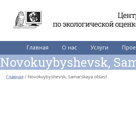
Центр по экологиче
Главная
О нас
Услуги
Прое
Novokuybyshevsk, Sam
Главная
Novokuybyshevsk, Samarskaya oblast